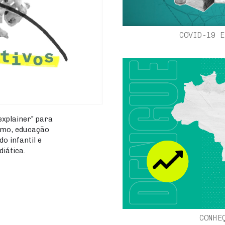
COVID-19 E
explainer" para
ismo, educação
do infantil e
iática.
CONHE